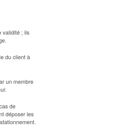
alidité ; ils
ge.
e du client à
 par un membre
ur.
 cas de
nt déposer les
 stationnement.