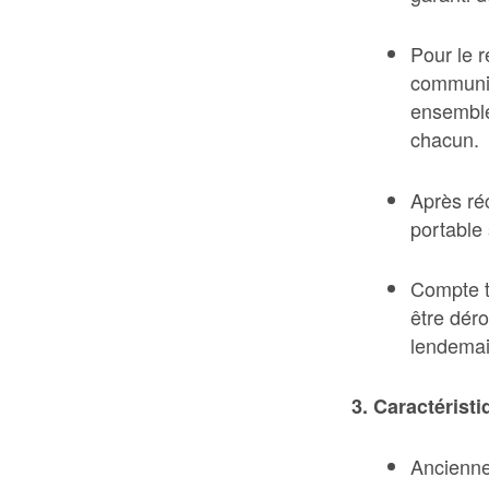
Pour le r
communiq
ensemble
chacun.
Après ré
portable 
Compte t
être déro
lendemai
3. Caractérist
Ancienne