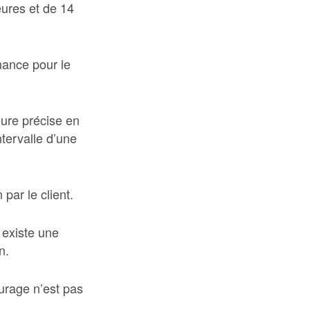
eures et de 14
nance pour le
eure précise en
tervalle d’une
par le client.
 existe une
n.
turage n’est pas