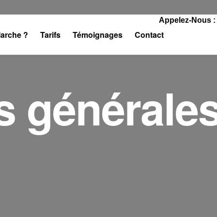
Appelez-Nous :
arche ?
Tarifs
Témoignages
Contact
s générale