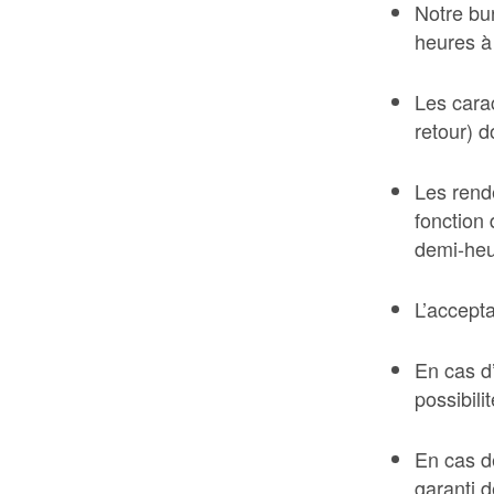
Notre bu
heures à
Les cara
retour) d
Les rend
fonction
demi-heu
L’accepta
En cas d
possibili
En cas de
garanti d