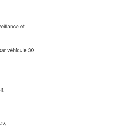
eillance et
par véhicule 30
i.
es,