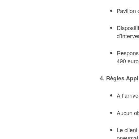
Pavillon 
Disposit
d’interve
Responsa
490 euro 
4. Règles Appl
À l’arriv
Aucun obj
Le client
pneumati