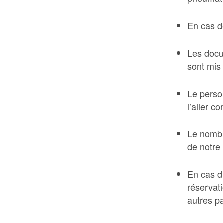
En cas de
Les docum
sont mis
Le person
l’aller c
Le nombr
de notre
En cas d’
réservati
autres p